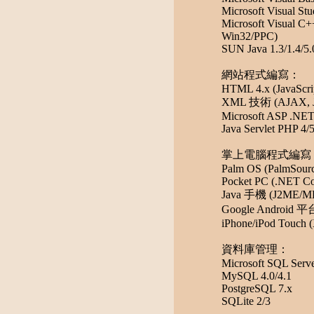
Microsoft Visual St
Microsoft Visual C
Win32/PPC)
SUN Java 1.3/1.4/5.
網站程式編寫：
HTML 4.x (JavaScrip
XML 技術 (AJAX, JS
Microsoft ASP .NET 
Java Servlet PHP 4/
掌上電腦程式編寫
Palm OS (PalmSourc
Pocket PC (.NET Co
Java 手機 (J2ME/ME
Google Android 平台 
iPhone/iPod Touch 
資料庫管理：
Microsoft SQL Serv
MySQL 4.0/4.1
PostgreSQL 7.x
SQLite 2/3