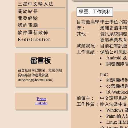
三星中文輸入法
關於站長
學歷、工作資料
開發經驗
目前最高學
學士學位 (資訊科
我的電腦
歷：
澳洲史溫本科技大學 
軟件重新散佈
其他：
資訊系統開發
Redistribution
香港專業教育學
就業狀況：
目前在電訊盈
工作實績：
保險公司流動
Android 
開發團隊
留言板目前已關閉，若要與站
PoC
長聯絡請傳送電郵至
能源機構到戶
starkwong@hotmail.com。
公營機構系統
以 WebSoc
前僱主：
中文環境系統 
Twitter
Linkedin
工作性質：
輸入法及中文
Windows 
Palm 輸入法
Linux II