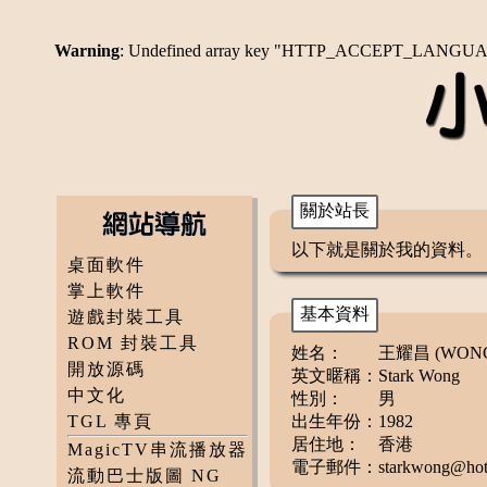
Warning
: Undefined array key "HTTP_ACCEPT_LANGU
關於站長
以下就是關於我的資料。
桌面軟件
掌上軟件
基本資料
遊戲封裝工具
ROM 封裝工具
姓名：
王耀昌 (WONG 
開放源碼
英文暱稱：
Stark Wong
中文化
性別：
男
TGL 專頁
出生年份：
1982
居住地：
香港
MagicTV串流播放器
電子郵件：
starkwong@hot
流動巴士版圖 NG