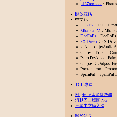
p137romtool
：Pharo
開放源碼
中文化
DC2FY
：D.C.II~fe
Miranda IM
：Mira
DeeEnEs
：DeeEn
kX Driver
：kX Dr
jetAudio：jetAu
Crimson Editor：Cr
Palm Desktop：Pal
Outpost：Outpost F
Proxomitron：Prox
SpamPal：SpamPa
TGL 專頁
MagicTV串流播放器
流動巴士版圖 NG
三星中文輸入法
關於站長