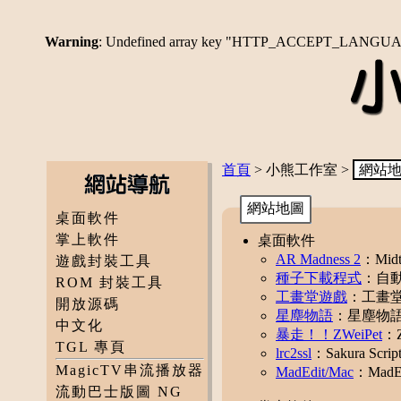
Warning
: Undefined array key "HTTP_ACCEPT_LANGU
首頁
> 小熊工作室 >
網站
網站地圖
桌面軟件
掌上軟件
桌面軟件
AR Madness 2
：Mid
遊戲封裝工具
種子下載程式
：自
ROM 封裝工具
工畫堂遊戲
：工畫
開放源碼
星塵物語
：星塵物
中文化
暴走！！ZWeiPet
：
TGL 專頁
lrc2ssl
：Sakura Scri
MagicTV串流播放器
MadEdit/Mac
：MadE
流動巴士版圖 NG