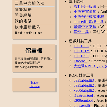
掌上軟件
三星中文輸入法
流動巴士版圖
：巴
關於站長
小熊來電通知
：An
開發經驗
小熊飛行模式排程
：
我的電腦
.nomedia 管理工具
：
繁體中文支援
：Wi
軟件重新散佈
其他工具
：其他 Wind
Redistribution
遊戲封裝工具
D.C.II FL
：D.C.II 
D.C.II TY
：D.C.II
D.C.II SC
：D.C.II 
留言板目前已關閉，若要與站
Ethornell
：Ethorne
長聯絡請傳送電郵至
大進撃RPG！シス
starkwong@hotmail.com。
ROM 封裝工具
p835abisplit3
：華碩
Twitter
p835abisplit2
：華碩
Linkedin
x960datsplit2
：Ace
f1extromtool
：Acer 
e200romtool
：Acer 
phrexesplit
：Pharos