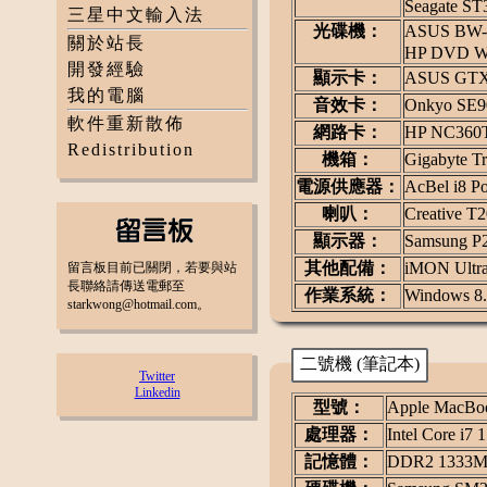
Seagate S
三星中文輸入法
光碟機：
ASUS BW-
關於站長
HP DVD Wr
開發經驗
顯示卡：
ASUS GTX
我的電腦
音效卡：
Onkyo SE9
軟件重新散佈
網路卡：
HP NC360T 
Redistribution
機箱：
Gigabyte Tr
電源供應器：
AcBel i8 P
喇叭：
Creative T2
顯示器：
Samsung P
其他配備：
iMON Ultr
留言板目前已關閉，若要與站
長聯絡請傳送電郵至
作業系統：
Windows 8.
starkwong@hotmail.com。
二號機 (筆記本)
Twitter
Linkedin
型號：
Apple MacBo
處理器：
Intel Core i7
記憶體：
DDR2 1333MH