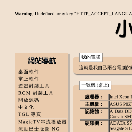
Warning
: Undefined array key "HTTP_ACCEPT_LANGU
我的電腦
這就是我自己兩台電腦的
桌面軟件
掌上軟件
一號機 (桌上)
遊戲封裝工具
ROM 封裝工具
處理器：
Intel Xeon
開放源碼
主機板：
ASUS P8Z7
中文化
A-Data DDR
記憶體：
TGL 專頁
Corsair SM
MagicTV串流播放器
ADATA S5
硬碟機：
Seagate S
流動巴士版圖 NG