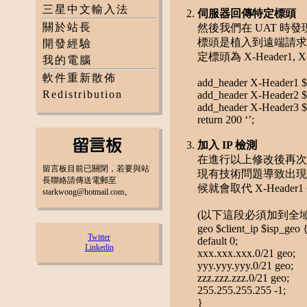
三星中文輸入法
伺服器回傳特定標頭
關於站長
然後我們在 UAT 
標頭是植入到遠端請求
開發經驗
定標頭為 X-Header1, X-
我的電腦
軟件重新散佈
add_header X-Header1 $
Redistribution
add_header X-Header2 $
add_header X-Header3 $
return 200 ‘’;
加入 IP 檢測
在進行以上修改後再次
留言板目前已關閉，若要與站
現有技術問題導致出現問
長聯絡請傳送電郵至
候就會取代 X-Heade
starkwong@hotmail.com。
(以下這段必須加到全域
geo $client_ip $isp_geo 
Twitter
default 0;
Linkedin
xxx.xxx.xxx.0/21 geo;
yyy.yyy.yyy.0/21 geo;
zzz.zzz.zzz.0/21 geo;
255.255.255.255 -1;
}