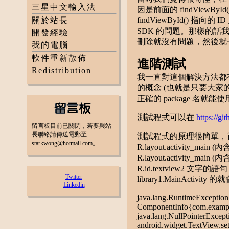
三星中文輸入法
因是前面的 findViewB
關於站長
findViewById()
SDK 的問題。那樣的話我
開發經驗
刪除就沒有問題，然後就
我的電腦
軟件重新散佈
進階測試
Redistribution
我一直對這個解決方法都有疑問，
的概念 (也就是只要大家的
正確的 package 名
測試程式可以在
https://g
留言板目前已關閉，若要與站
長聯絡請傳送電郵至
測試程式的原理很簡單，首先有一
starkwong@hotmail.com。
R.layout.activity_main
R.layout.activity_main 
R.id.textview
Twitter
library1.MainActivity 的就
Linkedin
java.lang.RuntimeException: 
ComponentInfo{com.example
java.lang.NullPointerExcepti
android.widget.TextView.set