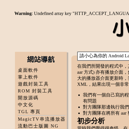
Warning
: Undefined array key "HTTP_ACCEPT_LANGU
請小心為你的 Android
在我們所開發的程式中，其
桌面軟件
aar 方式) 亦有播放
掌上軟件
大的播放器介面更新時，我們改
遊戲封裝工具
XML，結果出現一個非
ROM 封裝工具
我們有一個自己寫的程式
開放源碼
有問題
中文化
對方團隊那邊執行我們
TGL 專頁
對方團隊在將所有 aar 整
MagicTV串流播放器
初步分析
流動巴士版圖 NG
當時我們覺得很奇怪，在 Andro