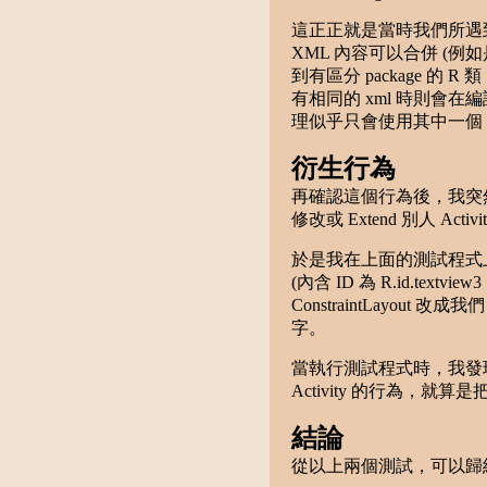
這正正就是當時我們所遇到的
XML 內容可以合併 (例如是 
到有區分 package 的
有相同的 xml 時則會在編譯
理似乎只會使用其中一個，而我
衍生行為
再確認這個行為後，我突然
修改或 Extend 別人 A
於是我在上面的測試程式上再加入了 li
(內含 ID 為 R.id.textv
ConstraintLayout 改成
字。
當執行測試程式時，我發現
Activity 的行為，就算是
結論
從以上兩個測試，可以歸