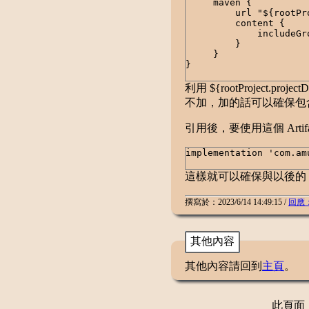
maven {
url "${rootProjec
content {
includeGroup "c
}
}
}
利用 ${rootProject.pr
不加，加的話可以確保包含群組以外
引用後，要使用這個 Arti
implementation 'com.am
這樣就可以確保與以後的 Gra
撰寫於：2023/6/14 14:49:15 /
回應
其他內容
其他內容請回到
主頁
。
此頁面：更