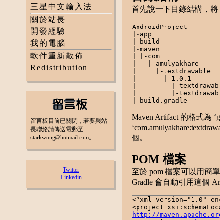
三星中文輸入法
首先說一下目錄結構，將 m
關於站長
AndroidProject
開發經驗
|-app
|-build
我的電腦
|-maven
軟件重新散佈
| |-com
| |-amulyakhare
Redistribution
| |-textdrawable
| |-1.0.1
| |-textdrawable-
| |-textdrawable-
|-build.gradle
Maven Artifact 的格式為 ‘
留言板目前已關閉，若要與站
‘com.amulyakhare:textdr
長聯絡請傳送電郵至
個。
starkwong@hotmail.com。
POM 檔案
Twitter
至於 pom 檔案可以用簡單幾
Linkedin
Gradle 會自動引用這個 Ar
<?xml version="1.0" en
<project xsi:schemaLoc
http://maven.apache.or