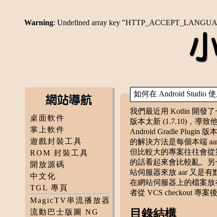
Warning
: Undefined array key "HTTP_ACCEPT_LANGU
如何在 Android Studio 使
我們最近用 Kotlin 
桌面軟件
版本太新 (1.7.10)，導致
掌上軟件
Android Gradle P
遊戲封裝工具
的解決方法是每個本端 aar
但比較大的專案往往會從第三方取
ROM 封裝工具
的話看起來會比較亂。另一個方
開放源碼
站伺服器來放 aar 又是有點過
中文化
在網站伺服器上的檔案放
TGL 專頁
者從 VCS checkou
MagicTV串流播放器
目錄結構
流動巴士版圖 NG