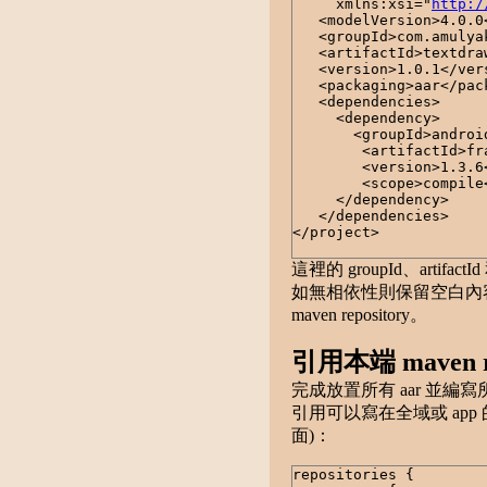
xmlns:xsi="
http:/
<modelVersion>4.0.0<
<groupId>com.amulyak
<artifactId>textdraw
<version>1.0.1</ver
<packaging>aar</pack
<dependencies>
<dependency>
<groupId>androidx.
<artifactId>fragme
<version>1.3.6</
<scope>compile</
</dependency>
</dependencies>
</project>
這裡的 groupId、artifa
如無相依性則保留空白內容的
maven repository。
引用本端 maven re
完成放置所有 aar 並編寫所
引用可以寫在全域或 app 的 bui
面)：
repositories {