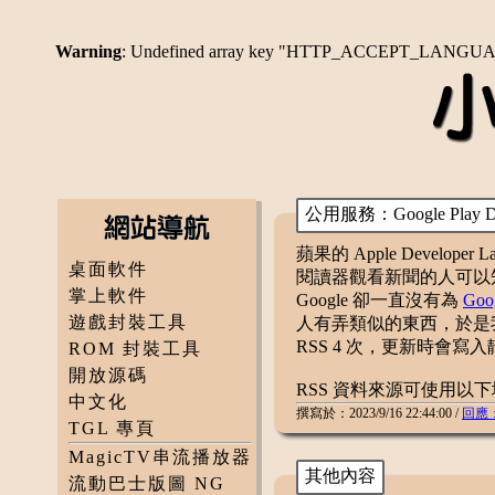
Warning
: Undefined array key "HTTP_ACCEPT_LANGU
公用服務：Google Play Dev
蘋果的 Apple Develope
桌面軟件
閱讀器觀看新聞的人可以知
掌上軟件
Google 卻一直沒有為
Goo
遊戲封裝工具
人有弄類似的東西，於是我
RSS 4 次，更新時會寫入
ROM 封裝工具
開放源碼
RSS 資料來源可使用以下地址︰ htt
中文化
撰寫於：2023/9/16 22:44:00 /
回應
TGL 專頁
MagicTV串流播放器
其他內容
流動巴士版圖 NG