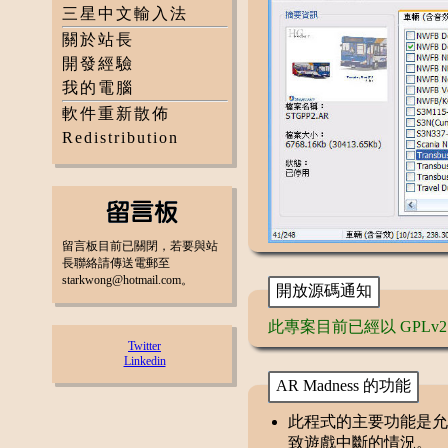
三星中文輸入法
關於站長
開發經驗
我的電腦
軟件重新散佈
Redistribution
留言板目前已關閉，若要與站
長聯絡請傳送電郵至
starkwong@hotmail.com。
開放源碼通知
此專案目前已經以 GPLv
Twitter
Linkedin
AR Madness 的功能
此程式的主要功能是允
致遊戲中斷的情況。