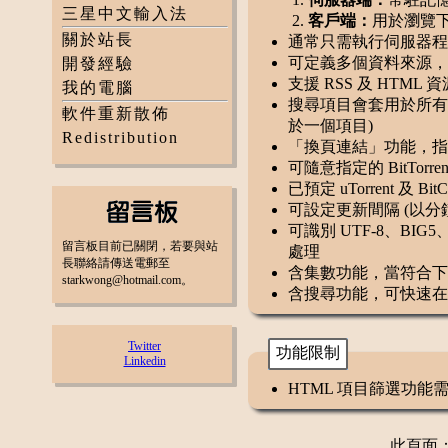
三星中文輸入法
客戶端：
用於瀏覽
關於站長
通常只需執行伺服器程
可定義多個資料來源，
開發經驗
支援 RSS 及 HTM
我的電腦
搜尋項目會套用於所有
軟件重新散佈
於一個項目)
Redistribution
「換頁連結」功能，指
可隨意指定的 BitTo
已預定 uTorrent 及
可設定更新間隔 (以分鐘
可識別 UTF-8、BIG5、
留言板目前已關閉，若要與站
處理
長聯絡請傳送電郵至
含集數功能，當符合下
starkwong@hotmail.com。
含搜尋功能，可快速在
Twitter
功能限制
Linkedin
HTML 項目篩選功
此頁面：更