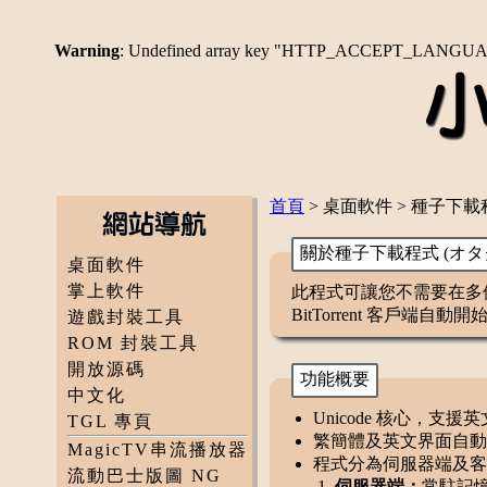
Warning
: Undefined array key "HTTP_ACCEPT_LANGU
首頁
> 桌面軟件 > 種子下載
關於種子下載程式 (オ
桌面軟件
掌上軟件
此程式可讓您不需要在多
BitTorrent 客戶端自動
遊戲封裝工具
ROM 封裝工具
開放源碼
功能概要
中文化
Unicode 核心，
TGL 專頁
繁簡體及英文界面自動
MagicTV串流播放器
程式分為伺服器端及客
流動巴士版圖 NG
伺服器端：
常駐記憶