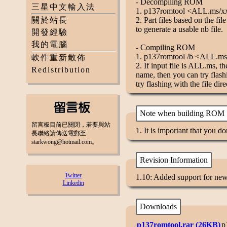
- Decompiling ROM
三星中文輸入法
1. p137romtool <ALL.ms/x
關於站長
2. Part files based on the fi
to generate a usable nb file.
開發經驗
我的電腦
- Compiling ROM
1. p137romtool /b <ALL.ms
軟件重新散佈
2. If input file is ALL.ms, 
Redistribution
name, then you can try flashi
try flashing with the file dire
Note when building ROM
留言板目前已關閉，若要與站
1. It is important that you d
長聯絡請傳送電郵至
starkwong@hotmail.com。
Revision Information
Twitter
1.10: Added support for new
Linkedin
Downloads
p137romtool.rar (26KB)
p